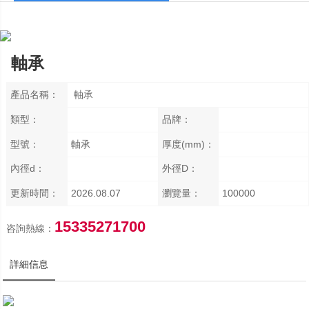
軸承
產品名稱：
軸承
類型：
品牌：
型號：
軸承
厚度(mm)：
內徑d：
外徑D：
更新時間：
2026.08.07
瀏覽量：
100000
15335271700
咨詢熱線：
詳細信息