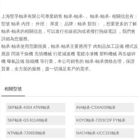
上海堅孚軸承有限公司專業銷售 軸承-軸承-， 軸承-軸承- 相關信息有：
型號 軸承 內徑： 外徑： 厚度： 品牌：軸承 類別： ，想要更多的了解
軸承-軸承的相關信息，可以進行在線咨詢或者撥打熱線電話 ，我們會
詳細為您服務。
軸承-軸承使用范圍很廣，軸承-軸承主要應用于 肉制品加工設備 槽式反
應器 閃蒸干燥機 充填機械 行星減速機 電鍍冷凍機 塑料機械 再生破碎
機 曝氣設備 除鐵機 等行業，本公司銷售的 軸承-軸承價格合理，保證
質量，全方面的服務，盡一切滿足客戶的需求。
相關型號
SKF軸承-4304 ATN9軸承
INA軸承-CSXA030軸承
SKF軸承-GS 81148軸承
KOYO軸承-7203CDF FY軸承
NTN軸承-7208DB軸承
NACHI軸承-UCC310軸承